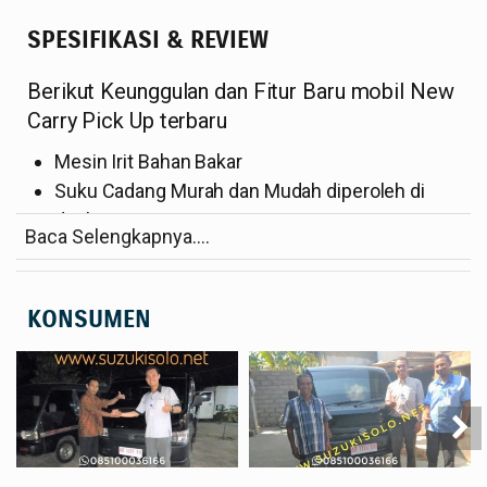
SPESIFIKASI & REVIEW
Berikut Keunggulan dan Fitur Baru mobil New
Carry Pick Up terbaru
Mesin Irit Bahan Bakar
Suku Cadang Murah dan Mudah diperoleh di
dealer resmi
Baca Selengkapnya....
Biaya Perawatan Lebih Terjangkau
Kapasitas Daya Angkut Lebih Besar hingga 1
ton
KONSUMEN
Ukuran Bak Lebih Luas
Banyak Fitur yang Lebih Canggih
Harga Jual Kembali Tinggi
Dimensi Ukuran Keseluruhan:
Tipe Flat Deck: Panjang 4195 mm, Lebar
1675 mm, Tinggi 1.870 mm