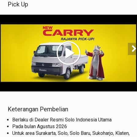
Pick Up
AC Pendingin Kabin (tipe AC-PS)
Electric power steering (EPS) (tipe WD)
Sliding seat (tipe WD)
Audio head unit 1DIN (tipe WD)
Split seat dengan jok tebal
Tempat penyimpanan barang hingga 10 tempat
Keterangan Pembelian
Berlaku di Dealer Resmi Solo Indonesia Utama
Pada bulan Agustus 2026
Untuk area Surakarta, Solo, Solo Baru, Sukoharjo, Klaten,